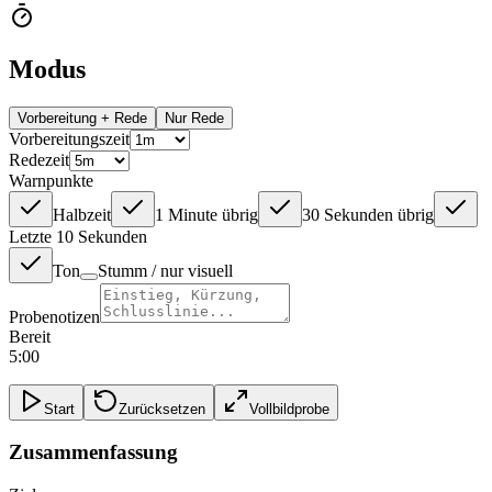
Modus
Vorbereitung + Rede
Nur Rede
Vorbereitungszeit
Redezeit
Warnpunkte
Halbzeit
1 Minute übrig
30 Sekunden übrig
Letzte 10 Sekunden
Ton
Stumm / nur visuell
Probenotizen
Bereit
5:00
Start
Zurücksetzen
Vollbildprobe
Zusammenfassung