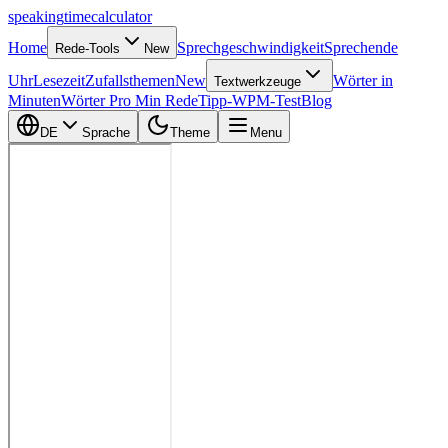
speaking
time
calculator
Home
Sprechgeschwindigkeit
Sprechende
Rede-Tools
New
Uhr
Lesezeit
Zufallsthemen
New
Wörter in
Textwerkzeuge
Minuten
Wörter Pro Min Rede
Tipp-WPM-Test
Blog
DE
Sprache
Theme
Menu