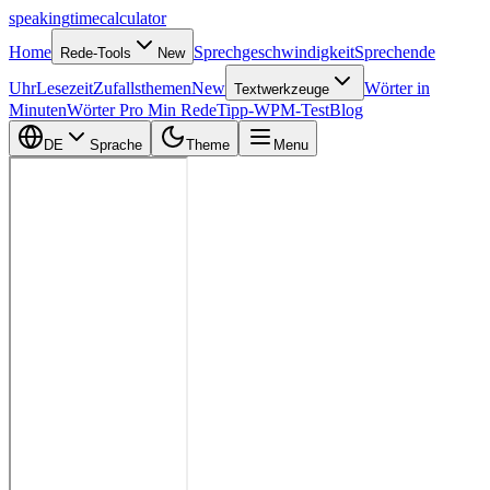
speaking
time
calculator
Home
Sprechgeschwindigkeit
Sprechende
Rede-Tools
New
Uhr
Lesezeit
Zufallsthemen
New
Wörter in
Textwerkzeuge
Minuten
Wörter Pro Min Rede
Tipp-WPM-Test
Blog
DE
Sprache
Theme
Menu