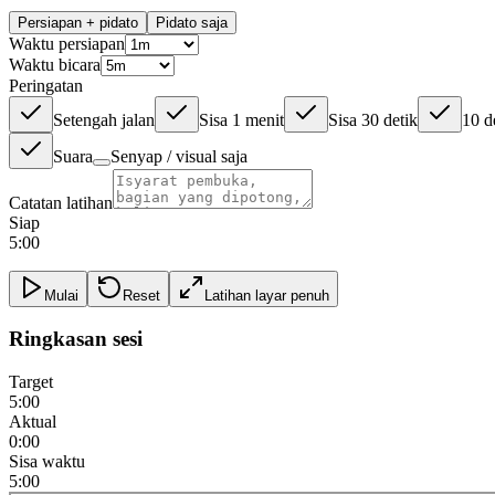
Persiapan + pidato
Pidato saja
Waktu persiapan
Waktu bicara
Peringatan
Setengah jalan
Sisa 1 menit
Sisa 30 detik
10 d
Suara
Senyap / visual saja
Catatan latihan
Siap
5:00
Mulai
Reset
Latihan layar penuh
Ringkasan sesi
Target
5:00
Aktual
0:00
Sisa waktu
5:00