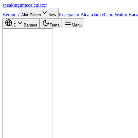
speaking
time
calculator
Beranda
Kecepatan Bicara
Jam Bicara
Waktu Bac
Alat Pidato
New
ID
Bahasa
Tema
Menu