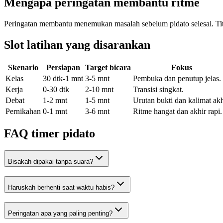
Mengapa peringatan membantu ritme
Peringatan membantu menemukan masalah sebelum pidato selesai. Tit
Slot latihan yang disarankan
Skenario
Persiapan
Target bicara
Fokus
Kelas
30 dtk-1 mnt
3-5 mnt
Pembuka dan penutup jelas.
Kerja
0-30 dtk
2-10 mnt
Transisi singkat.
Debat
1-2 mnt
1-5 mnt
Urutan bukti dan kalimat akh
Pernikahan
0-1 mnt
3-6 mnt
Ritme hangat dan akhir rapi.
FAQ timer pidato
Bisakah dipakai tanpa suara?
Haruskah berhenti saat waktu habis?
Peringatan apa yang paling penting?