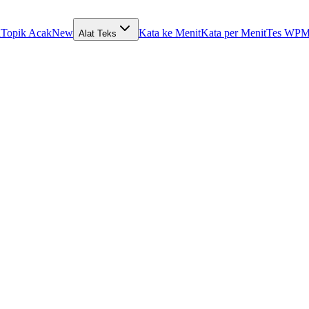
a
Topik Acak
New
Kata ke Menit
Kata per Menit
Tes WPM
Alat Teks