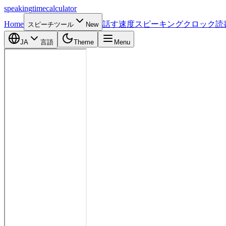
speaking
time
calculator
Home
話す速度
スピーキングクロック
読
スピーチツール
New
JA
言語
Theme
Menu