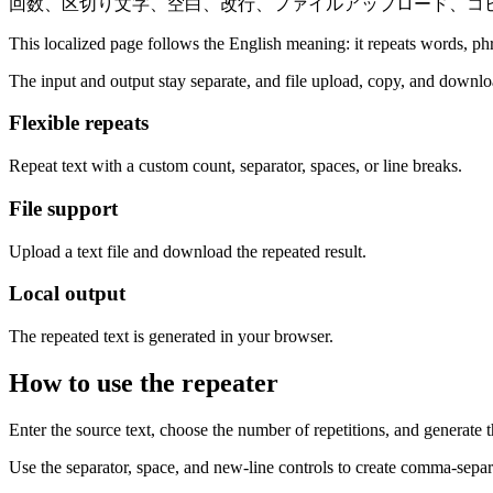
回数、区切り文字、空白、改行、ファイルアップロード、コ
This localized page follows the English meaning: it repeats words, phras
The input and output stay separate, and file upload, copy, and downloa
Flexible repeats
Repeat text with a custom count, separator, spaces, or line breaks.
File support
Upload a text file and download the repeated result.
Local output
The repeated text is generated in your browser.
How to use the repeater
Enter the source text, choose the number of repetitions, and generate th
Use the separator, space, and new-line controls to create comma-separat