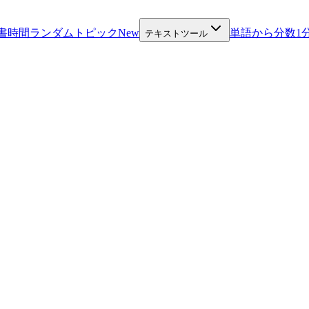
書時間
ランダムトピック
New
単語から分数
1
テキストツール