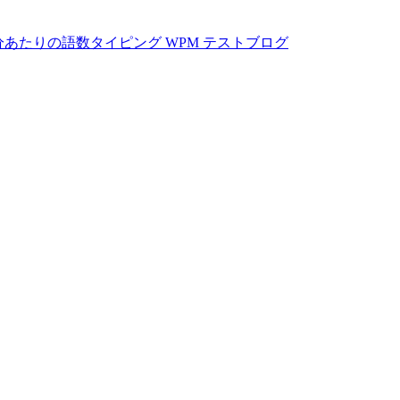
分あたりの語数
タイピング WPM テスト
ブログ