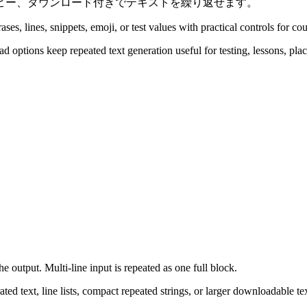
ピー、ダウンロード付きでテキストを繰り返せます。
es, lines, snippets, emoji, or test values with practical controls for cou
d options keep repeated text generation useful for testing, lessons, pl
e output. Multi-line input is repeated as one full block.
ed text, line lists, compact repeated strings, or larger downloadable te