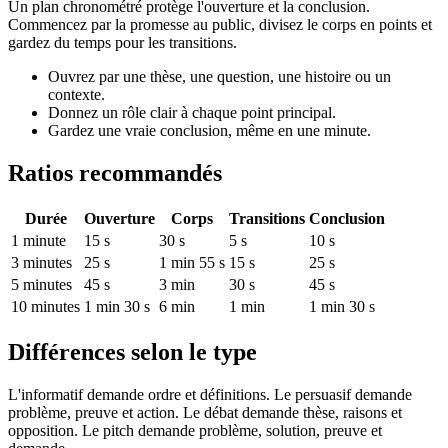
Un plan chronométré protège l'ouverture et la conclusion.
Commencez par la promesse au public, divisez le corps en points et
gardez du temps pour les transitions.
Ouvrez par une thèse, une question, une histoire ou un
contexte.
Donnez un rôle clair à chaque point principal.
Gardez une vraie conclusion, même en une minute.
Ratios recommandés
Durée
Ouverture
Corps
Transitions
Conclusion
1 minute
15 s
30 s
5 s
10 s
3 minutes
25 s
1 min 55 s
15 s
25 s
5 minutes
45 s
3 min
30 s
45 s
10 minutes
1 min 30 s
6 min
1 min
1 min 30 s
Différences selon le type
L'informatif demande ordre et définitions. Le persuasif demande
problème, preuve et action. Le débat demande thèse, raisons et
opposition. Le pitch demande problème, solution, preuve et