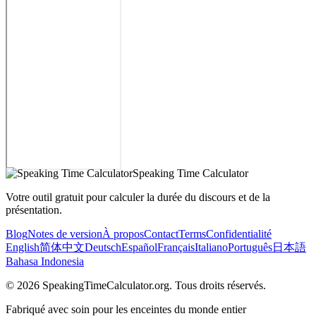
Speaking Time Calculator
Votre outil gratuit pour calculer la durée du discours et de la
présentation.
Blog
Notes de version
À propos
Contact
Terms
Confidentialité
English
简体中文
Deutsch
Español
Français
Italiano
Português
日本語
Bahasa Indonesia
©
2026
SpeakingTimeCalculator.org.
Tous droits réservés.
Fabriqué avec soin pour les enceintes du monde entier