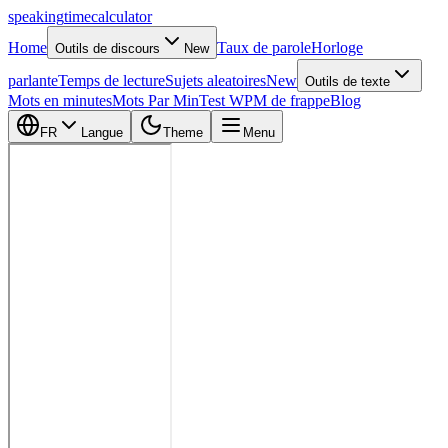
speaking
time
calculator
Home
Taux de parole
Horloge
Outils de discours
New
parlante
Temps de lecture
Sujets aleatoires
New
Outils de texte
Mots en minutes
Mots Par Min
Test WPM de frappe
Blog
FR
Langue
Theme
Menu