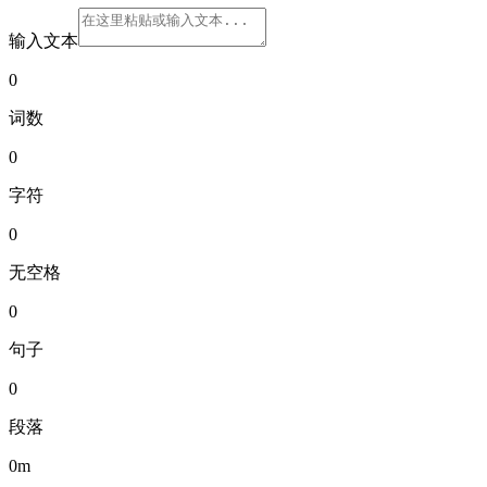
输入文本
0
词数
0
字符
0
无空格
0
句子
0
段落
0m