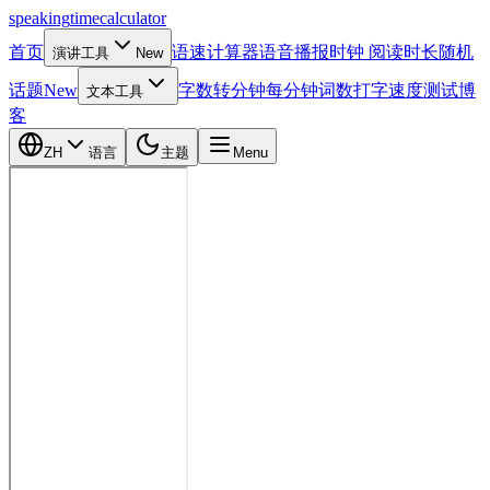
speaking
time
calculator
首页
语速计算器
语音播报时钟
阅读时长
随机
演讲工具
New
话题
New
字数转分钟
每分钟词数
打字速度测试
博
文本工具
客
ZH
语言
主题
Menu