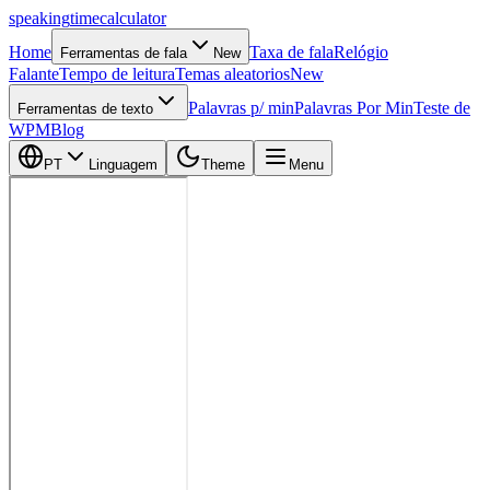
speaking
time
calculator
Home
Taxa de fala
Relógio
Ferramentas de fala
New
Falante
Tempo de leitura
Temas aleatorios
New
Palavras p/ min
Palavras Por Min
Teste de
Ferramentas de texto
WPM
Blog
PT
Linguagem
Theme
Menu