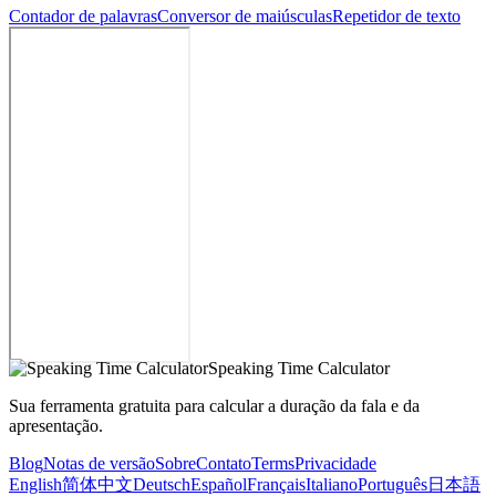
Contador de palavras
Conversor de maiúsculas
Repetidor de texto
Speaking Time Calculator
Sua ferramenta gratuita para calcular a duração da fala e da
apresentação.
Blog
Notas de versão
Sobre
Contato
Terms
Privacidade
English
简体中文
Deutsch
Español
Français
Italiano
Português
日本語