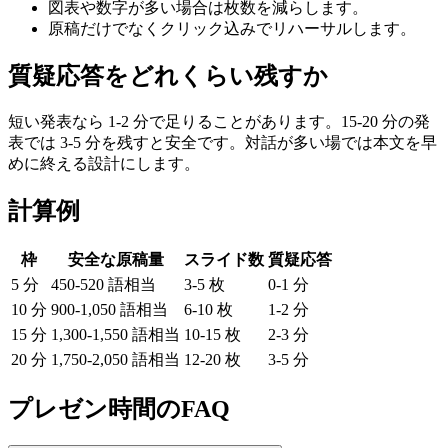
図表や数字が多い場合は枚数を減らします。
原稿だけでなくクリック込みでリハーサルします。
質疑応答をどれくらい残すか
短い発表なら 1-2 分で足りることがあります。15-20 分の発
表では 3-5 分を残すと安全です。対話が多い場では本文を早
めに終える設計にします。
計算例
枠
安全な原稿量
スライド数
質疑応答
5 分
450-520 語相当
3-5 枚
0-1 分
10 分
900-1,050 語相当
6-10 枚
1-2 分
15 分
1,300-1,550 語相当
10-15 枚
2-3 分
20 分
1,750-2,050 語相当
12-20 枚
3-5 分
プレゼン時間のFAQ