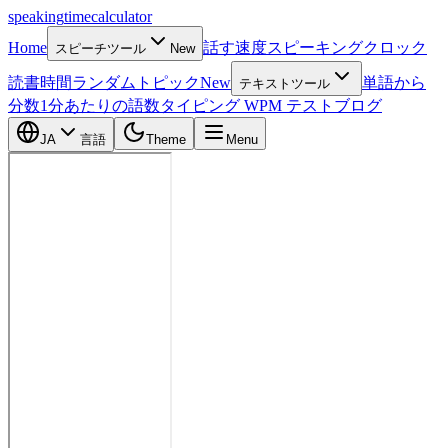
speaking
time
calculator
Home
話す速度
スピーキングクロック
スピーチツール
New
読書時間
ランダムトピック
New
単語から
テキストツール
分数
1分あたりの語数
タイピング WPM テスト
ブログ
JA
言語
Theme
Menu