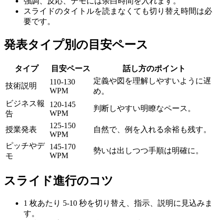
強調、反応、デモには余白時間を入れます。
スライドのタイトルを読まなくても切り替え時間は必
要です。
発表タイプ別の目安ペース
タイプ
目安ペース
話し方のポイント
定義や図を理解しやすいように遅
110-130
技術説明
WPM
め。
ビジネス報
120-145
判断しやすい明瞭なペース。
WPM
告
125-150
授業発表
自然で、例を入れる余裕も残す。
WPM
ピッチやデ
145-170
勢いは出しつつ手順は明確に。
WPM
モ
スライド進行のコツ
1 枚あたり 5-10 秒を切り替え、指示、説明に見込みま
す。