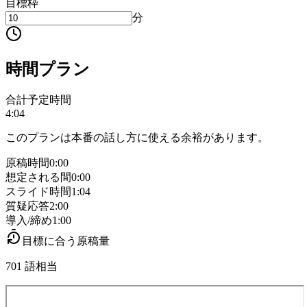
目標枠
分
時間プラン
合計予定時間
4:04
このプランは本番の話し方に使える余裕があります。
原稿時間
0:00
想定される間
0:00
スライド時間
1:04
質疑応答
2:00
導入/締め
1:00
目標に合う原稿量
701 語相当