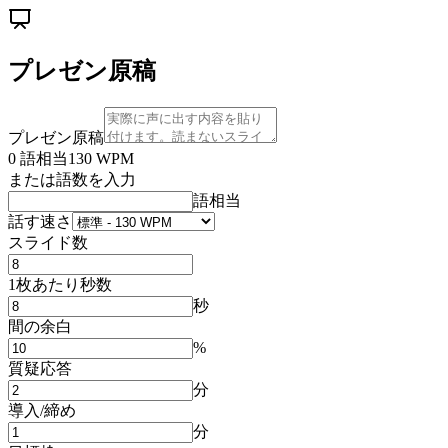
プレゼン原稿
プレゼン原稿
0
語相当
130
WPM
または語数を入力
語相当
話す速さ
スライド数
1枚あたり秒数
秒
間の余白
%
質疑応答
分
導入/締め
分